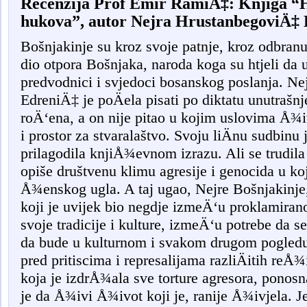
Recenzija Prof Emir RamiÄ‡
: Knjiga “
hukova”, autor Nejra Hrustanbegovi
Ä‡ 
Bošnjakinje su kroz svoje patnje, kroz odbranu 
dio otpora Bošnjaka, naroda koga su htjeli da 
predvodnici i svjedoci bosanskog poslanja. N
EdreniÄ‡ je poÄela pisati po diktatu unutrašnj
roÄ‘ena, a on nije pitao u kojim uslovima Å¾i
i prostor za stvaralaštvo. Svoju liÄnu sudbinu
prilagodila knjiÅ¾evnom izrazu. Ali se trudila
opiše društvenu klimu agresije i genocida u koj
Å¾enskog ugla. A taj ugao, Nejre Bošnjakinje
koji je uvijek bio negdje izmeÄ‘u proklamiran
svoje tradicije i kulture, izmeÄ‘u potrebe da s
da bude u kulturnom i svakom drugom pogledu 
pred pritiscima i represalijama razliÄitih reÅ
koja je izdrÅ¾ala sve torture agresora, ponosn
je da Å¾ivi Å¾ivot koji je, ranije Å¾ivjela. Je