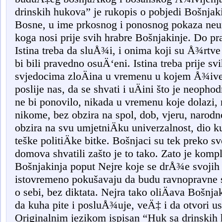
drinskih hukova” je rukopis o pobjedi Bošnjak
Bosne, u ime prkosnog i ponosnog pokaza neu
koga nosi prije svih hrabre Bošnjakinje. Do pr
Istina treba da sluÅ¾i, i onima koji su Å¾rtve 
bi bili pravedno osuÄ‘eni. Istina treba prije s
svjedocima zloÄina u vremenu u kojem Å¾ive
poslije nas, da se shvati i uÄini što je neopho
ne bi ponovilo, nikada u vremenu koje dolazi, 
nikome, bez obzira na spol, dob, vjeru, narodnos
obzira na svu umjetniÄku univerzalnost, dio k
teške politiÄke bitke. Bošnjaci su tek preko sv
domova shvatili zašto je to tako. Zato je komp
Bošnjakinja poput Nejre koje se drÅ¾e svojih k
istovremeno pokušavaju da budu ravnopravne 
o sebi, bez diktata. Nejra tako oliÄava Bošnja
da kuha pite i posluÅ¾uje, veÄ‡ i da otvori us
Originalnim jezikom ispisan “Huk sa drinskih 