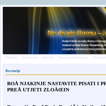
Početna
Aktivnosti
Intervju
Naučna istraživanja
Plemenit
Recenzije
BOÅ NJAKINJE NASTAVITE PISATI I P
PREÅ UTJETI ZLOÄŒIN