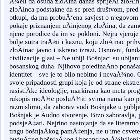
Å¾eli da osuda zloÄina danas sprijeÄi zloÄi
zloÄinca podstakne da se pred društvom, pre
otkupi, da mu probuÄ‘ena savjest o njegovom
pokaje priznanjem uÄinjenog zloÄina, da zamo
njene porodice da im se pokloni. Nejra vjeruje 
bolje sutra traÅ¾i i kaznu, koju zloÄinac pri
zloÄinac javno i iskreno izrazi. Osnovni, fund
civilizacije glasi – Ne ubij! Bošnjaci su ubijani
bosanskog duha. Njihovo pojedinaÄno ponašanj
identitet – sve je to bilo nebitno i nevaÅ¾no.
svoje pripadnosti grupi koja je od strane ekstr
rasistiÄke ideologije, markirana kao meta prog
rukopis moÅ¾e posluÅ¾iti svima nama kao po
razmislimo, da zaborav vodi Bošnjake u gublje
Bošnjak je Äudno stvorenje. Brzo zaboravlja, 
podsjeÄ‡ati. Nejrino nastojanje da se literarno
tragu bošnjaÄkog pamÄ‡enja, ne u ime osvete
buduÄ‡eg bošnjaÄkog i bosanskog Å¾ivljenja