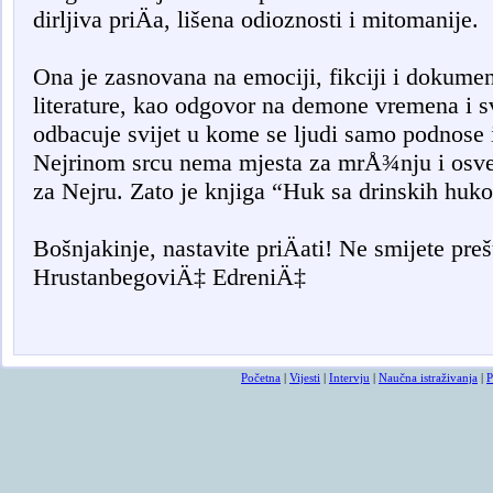
dirljiva priÄa, lišena odioznosti i mitomanije.
Ona je zasnovana na emociji, fikciji i dokument
literature, kao odgovor na demone vremena i sv
odbacuje svijet u kome se ljudi samo podnose i 
Nejrinom srcu nema mjesta za mrÅ¾nju i osvetu
za Nejru. Zato je knjiga “Huk sa drinskih hu
Bošnjakinje, nastavite priÄati! Ne smijete preš
HrustanbegoviÄ‡ EdreniÄ‡
Osmrtnice
Početna
|
Vijesti
|
Intervju
|
Naučna istraživanja
|
P