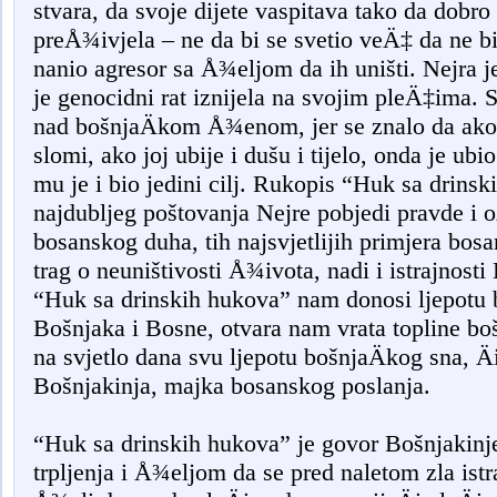
stvara, da svoje dijete vaspitava tako da dobr
preÅ¾ivjela – ne da bi se svetio veÄ‡ da ne bi
nanio agresor sa Å¾eljom da ih uništi. Nejra j
je genocidni rat iznijela na svojim pleÄ‡ima. 
nad bošnjaÄkom Å¾enom, jer se znalo da ak
slomi, ako joj ubije i dušu i tijelo, onda je ubio
mu je i bio jedini cilj. Rukopis “Huk sa drinsk
najdubljeg poštovanja Nejre pobjedi pravde i o
bosanskog duha, tih najsvjetlijih primjera bosa
trag o neuništivosti Å¾ivota, nadi i istrajnost
“Huk sa drinskih hukova” nam donosi ljepotu b
Bošnjaka i Bosne, otvara nam vrata topline bo
na svjetlo dana svu ljepotu bošnjaÄkog sna, Äi
Bošnjakinja, majka bosanskog poslanja.
“Huk sa drinskih hukova” je govor Bošnjakinje
trpljenja i Å¾eljom da se pred naletom zla istra