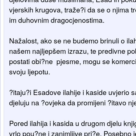
vjerskih krugova, traže?i da se o njima t
im duhovnim dragocjenostima.
Nažalost, ako se ne budemo brinuli o ila
našem najljepšem izrazu, te predivne 
postati obi?ne pjesme, mogu se komercijali
svoju ljepotu.
?itaju?i Esadove ilahije i kaside uvjeri
djeluju na ?ovjeka da promijeni ?itavo n
Pored ilahija i kasida u drugom djelu knj
vrlo pou?ne i zanimljive pri?e. Posebno 