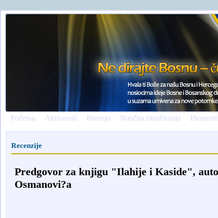
Početna
Aktivnosti
Intervju
Naučna istraživanja
Plemenit
Recenzije
Predgovor za knjigu "Ilahije i Kaside", au
Osmanovi?a