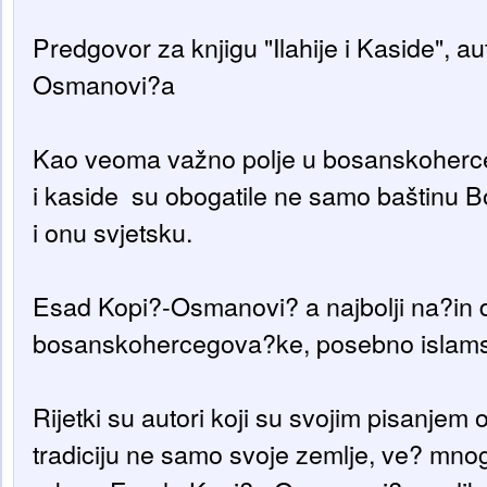
Predgovor za knjigu "Ilahije i Kaside", 
Osmanovi?a
Kao veoma važno polje u bosanskohercego
i kaside su obogatile ne samo baštinu B
i onu svjetsku.
Esad Kopi?-Osmanovi? a najbolji na?in d
bosanskohercegova?ke, posebno islamske
Rijetki su autori koji su svojim pisanjem o
tradiciju ne samo svoje zemlje, ve? mnog