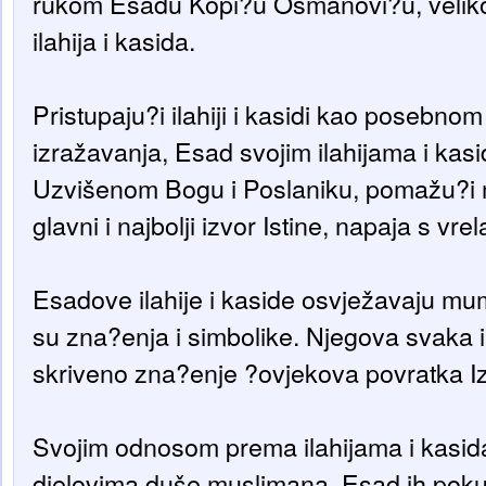
rukom Esadu Kopi?u Osmanovi?u, velikom 
ilahija i kasida.
Pristupaju?i ilahiji i kasidi kao posebno
izražavanja, Esad svojim ilahijama i kas
Uzvišenom Bogu i Poslaniku, pomažu?i 
glavni i najbolji izvor Istine, napaja s vrel
Esadove ilahije i kaside osvježavaju m
su zna?enja i simbolike. Njegova svaka il
skriveno zna?enje ?ovjekova povratka I
Svojim odnosom prema ilahijama i kasid
djelovima duše muslimana, Esad ih poku