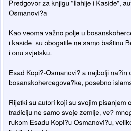
Predgovor za knjigu "Ilahije i Kaside", 
Osmanovi?a
Kao veoma važno polje u bosanskohercego
i kaside su obogatile ne samo baštinu B
i onu svjetsku.
Esad Kopi?-Osmanovi? a najbolji na?in d
bosanskohercegova?ke, posebno islamske
Rijetki su autori koji su svojim pisanjem o
tradiciju ne samo svoje zemlje, ve? mnog
rukom Esadu Kopi?u Osmanovi?u, velikom 