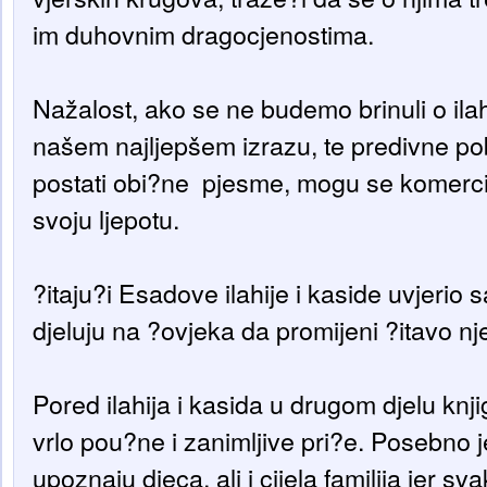
im duhovnim dragocjenostima.
Nažalost, ako se ne budemo brinuli o ila
našem najljepšem izrazu, te predivne 
postati obi?ne pjesme, mogu se komercijali
svoju ljepotu.
?itaju?i Esadove ilahije i kaside uvjeri
djeluju na ?ovjeka da promijeni ?itavo n
Pored ilahija i kasida u drugom djelu knj
vrlo pou?ne i zanimljive pri?e. Posebno 
upoznaju djeca, ali i cijela familija jer 