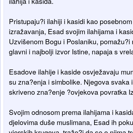
ilahija i kasida.
Pristupaju?i ilahiji i kasidi kao posebno
izražavanja, Esad svojim ilahijama i kas
Uzvišenom Bogu i Poslaniku, pomažu?i 
glavni i najbolji izvor Istine, napaja s vrel
Esadove ilahije i kaside osvježavaju m
su zna?enja i simbolike. Njegova svaka il
skriveno zna?enje ?ovjekova povratka I
Svojim odnosom prema ilahijama i kasid
djelovima duše muslimana, Esad ih poku
vjerskih krugova, traže?i da se o njima t