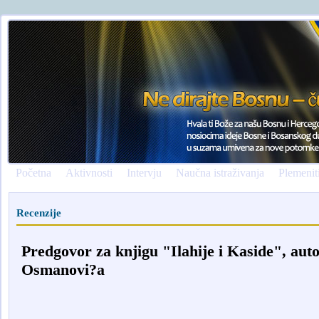
Početna
Aktivnosti
Intervju
Naučna istraživanja
Plemenit
Recenzije
Predgovor za knjigu "Ilahije i Kaside", au
Osmanovi?a