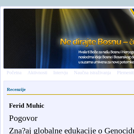
Početna
Aktivnosti
Intervju
Naučna istraživanja
Plemenit
Recenzije
Ferid Muhic
Pogovor
Zna?aj globalne edukacije o Genocidu