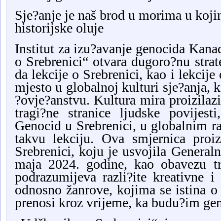
Sje?anje je naš brod u morima u koji
historijske oluje
Institut za izu?avanje genocida Ka
o Srebrenici“ otvara dugoro?nu strat
da lekcije o Srebrenici, kao i lekcij
mjesto u globalnoj kulturi sje?anja, 
?ovje?anstvu. Kultura mira proizilazi
tragi?ne stranice ljudske povijest
Genocid u Srebrenici, u globalnim r
takvu lekciju. Ova smjernica proiz
Srebrenici, koju je usvojila General
maja 2024. godine, kao obavezu tr
podrazumijeva razli?ite kreativne i
odnosno žanrove, kojima se istina o
prenosi kroz vrijeme, ka budu?im ge