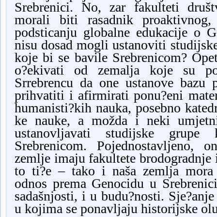
Srebrenici. No, zar fakulteti druš
morali biti rasadnik proaktivnog
podsticanju globalne edukacije o G
nisu dosad mogli ustanoviti studijske
koje bi se bavile Srebrenicom? Op
o?ekivati od zemalja koje su po
Srrebrencu da one ustanove bazu 
prihvatiti i afirmirati ponu?eni mater
humanisti?kih nauka, posebno katedre 
ke nauke, a možda i neki umjetni?
ustanovljavati studijske grupe
Srebrenicom. Pojednostavljeno, 
zemlje imaju fakultete brodogradnje i
to ti?e – tako i naša zemlja mora i
odnos prema Genocidu u Srebrenici 
sadašnjosti, i u budu?nosti. Sje?anj
u kojima se ponavljaju historijske ol