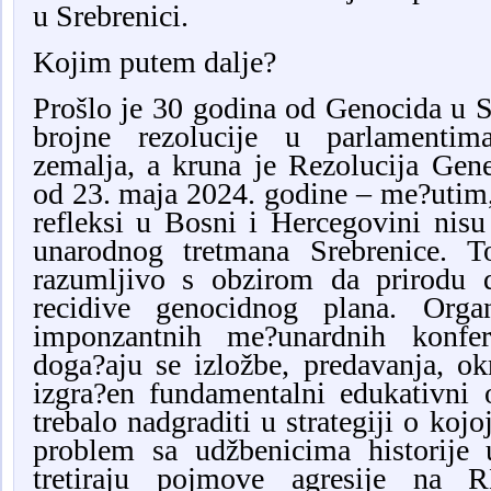
u Srebrenici.
Kojim putem dalje?
Prošlo je 30 godina od Genocida u S
brojne rezolucije u parlamentim
zemalja, a kruna je Rezolucija Gen
od 23. maja 2024. godine – me?utim,
refleksi u Bosni i Hercegovini nisu
unarodnog tretmana Srebrenice. T
razumljivo s obzirom da prirodu d
recidive genocidnog plana. Organ
imponzantnih me?unardnih konfere
doga?aju se izložbe, predavanja, okru
izgra?en fundamentalni edukativni 
trebalo nadgraditi u strategiji o ko
problem sa udžbenicima historije 
tretiraju pojmove agresije na