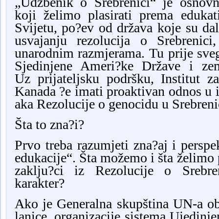
„Udžbenik o Srebrenici“ je osnovn
koji želimo plasirati prema eduka
Svijetu, po?ev od država koje su da
usvajanju rezolucija o Srebreni
unarodnim razmjerama. Tu prije sv
Sjedinjene Ameri?ke Države i zem
Uz prijateljsku podršku, Institut z
Kanada ?e imati proaktivan odnos u 
aka Rezolucije o genocidu u Srebreni
Šta to zna?i?
Prvo treba razumjeti zna?aj i persp
edukacije“. Šta možemo i šta želimo p
zaklju?ci iz Rezolucije o Srebre
karakter?
Ako je Generalna skupština UN-a ob
lanice, organizacije sistema Ujedinj