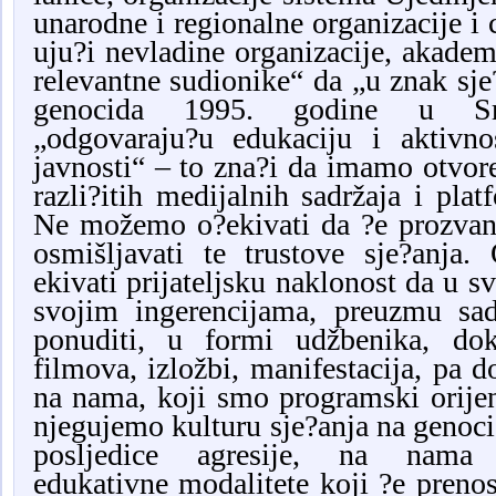
unarodne i regionalne organizacije i 
uju?i nevladine organizacije, akadems
relevantne sudionike“ da „u znak sje
genocida 1995. godine u Sreb
„odgovaraju?u edukaciju i aktivnos
javnosti“ – to zna?i da imamo otvore
razli?itih medijalnih sadržaja i plat
Ne možemo o?ekivati da ?e prozvani
osmišljavati te trustove sje?anj
ekivati prijateljsku naklonost da u s
svojim ingerencijama, preuzmu sad
ponuditi, u formi udžbenika, dok
filmova, izložbi, manifestacija, pa d
na nama, koji smo programski orijent
njegujemo kulturu sje?anja na genoc
posljedice agresije, na nam
edukativne modalitete koji ?e preno