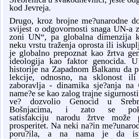
kod Jevreja.
Drugo, kroz brojne me?unarodne do
svijest o odgovornosti snaga UN-a z
zoni UN“, pa globalna dimenzija k
neku vrstu traženja oprosta ili iskup
je globalno prepoznat kao žrtva gen
ideologija kao faktor genocida. 
historije na Zapadnom Balkanu da po
lekcije, odnosno, na sklonost il
zaboravlja - dinamika sje?anja na
name?e se kao zalog trajne sigurnosti
ve? dozvolio Genocid u Srebr
Bošnjacima, i zato se pok
satisfakciju narodu žrtve može p
prosperitet. Na neki na?in me?unarod
poru?ila, a na nama je da is