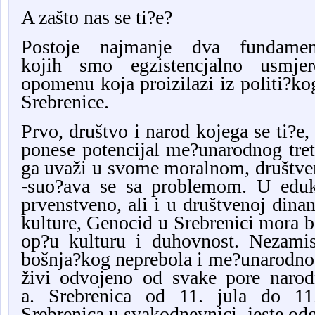
A zašto nas se ti?e?
Postoje najmanje dva fundamen
kojih smo egzistencjalno usmje
opomenu koja proizilazi iz politi?k
Srebrenice.
Prvo, društvo i narod kojega se ti?e, 
ponese potencijal me?unarodnog tret
ga uvaži u svome moralnom, društve
-suo?ava se sa problemom. U eduk
prvenstveno, ali i u društvenoj dina
kulture, Genocid u Srebrenici mora bi
op?u kulturu i duhovnost. Nezamis
bošnja?kog neprebola i me?unarodnog
živi odvojeno od svake pore narod
a. Srebrenica od 11. jula do 11.
Srebrenica u svakodnevnici, jeste od