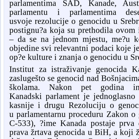
parlamentima SAD, Kanade, Aust
parlamentu i parlamentima des
usvoje
r
ezolucije o genocidu u Srebr
postignu?a koja su prethodil
a ovom 
–
da se na jednom mjestu, me?u k
obj
edine svi relevantni p
odaci koje j
op?e kulture
i
znanja o
g
enocidu u Sr
Institut za istraživanje genocida 
zasluge
što se genocid nad Bošnjacim
školama.
Nakon
pet godina int
Kanadski parlament je jednoglasno 
kasnije i drugu Rezoluciju o geno
u
parlamentarnu proceduru Zakon o
C-533), ?ime Kanada postaje
prva d
prava žrtava genocida u BiH, a koji ž