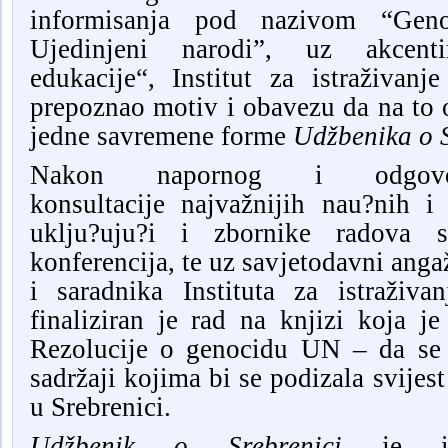
informisanja pod nazivom “Geno
Ujedinjeni narodi”,
uz
akcenti
edukacije“
,
Institut
za istraživanj
prepoznao motiv i obavezu da na to 
jedne
savremene f
orme
Udžbenika o S
Nakon
napornog i odgo
konsultacij
e
najvažnijih nau?nih i p
uklju?uju?i i zbornike radova 
konferencija, te uz sav
j
etodavni anga
i saradnika Instituta za istraživ
finalizi
ran je rad na knjizi koja je
Rezolucije
o genoc
i
du UN – da se p
sadržaji kojima bi se podizala svijes
u Srebrenici.
Udžbenik o Srebrenici
je