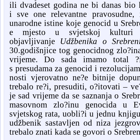
ili
dvadeset
godina ne bi danas bio
i
sve one
relevant
ne pravosudne, i
unarodne istine koje
g
enocid u Srebr
e mjest
o
u svjetskoj kulturi 
objavljivanje
Udžbenika o Srebreni
30
.
godišnjice tog genocidnog zlo?in
vrijeme.
Do
sad
a
imamo
total
?
s
p
resudama za genocid i
r
ezolucijam
nosti
vjerovatno
ne?e
bitnije
dopun
trebalo re?i, presuditi, o?itovati – 
je sad vrijeme da se
saznanja
o Sreb
masovnom zlo?inu genocida
u E
svjetskog rata
,
uobli?i u jednu knjig
udžbenik
sastavljen od niza j
ezgrov
trebalo znati kada se govori o Srebren