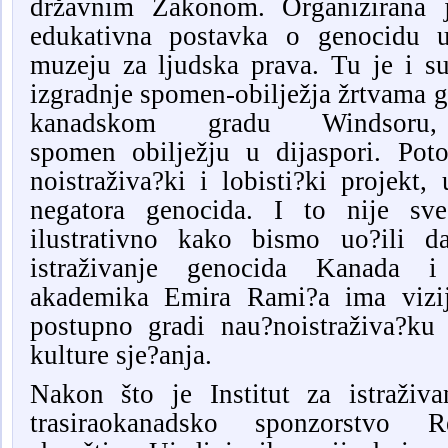
državnim Z
akonom.
Organiz
ir
ana 
edukativn
a
postavk
a
o genocidu 
muzeju za ljudska prava.
Tu je i s
izgr
adnje spomen-obilježja žrtvama
g
kanadskom gradu Windsor
spomen
obilježju u dijaspori.
Pot
noistraž
iva?k
i
i lobisti?k
i
projekt, u
negatora genocida
. I to nije sve
ilustrativno kako bismo uo?ili da
istraživanje genocida Kanada i
akademika Emira Rami?a ima viziju
postupno gradi
nau?noistraživa?k
kulture sje?anja
.
Nakon što je Institut za istraživ
trasirao
kanadsko sponzorstvo Re