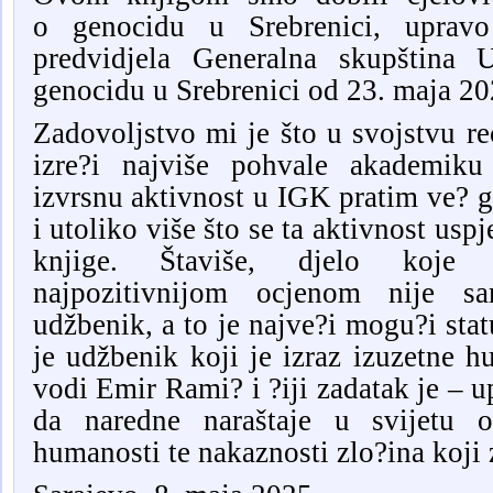
o
g
enocidu u Srebrenici, upra
predvidjela Generalna skupština 
genocidu u Srebrenici od 23. maja 20
Zadovoljstvo mi je što u svojstvu r
izre?i najviše pohvale akademi
izvrsnu aktivnost u IGK pratim ve? g
i utoliko više što se ta aktivnost us
knjige.
Štaviše
, djelo koje o
najpozitivnijom ocjenom nije s
udžbenik, a to je najve?i mogu?i stat
je udžbenik koji je izraz izuzetne hu
vodi Emir
Rami?
i ?iji zadatak je – 
da naredne naraštaje u svijetu o
humanosti te nakaznosti zlo?ina koj