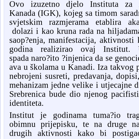
Ovo
izuzetno
djelo Instituta za 
Kanada (IGK), kojeg sa timom saradn
svjetskim razmjerama etablira a
dolazi i
kao kruna
rada
na hiljad
am
saop?enja, manifestacija, aktivnosti 
godina realizirao
ovaj
Institut
spada
naro?ito
?in
j
enica da se
g
enoci
ava u školama u Kanadi
.
Iza takvog
nebrojeni susreti, predavanja, dopis
mehanizam jedne velike i ut
je
cajne d
Srebrenica bude dio njenog pacifisti
identiteta.
Institut je godinama
tuma?io
trag
obimnu
prijepisku
,
te na druge na
drugih aktivnosti kako bi
postig