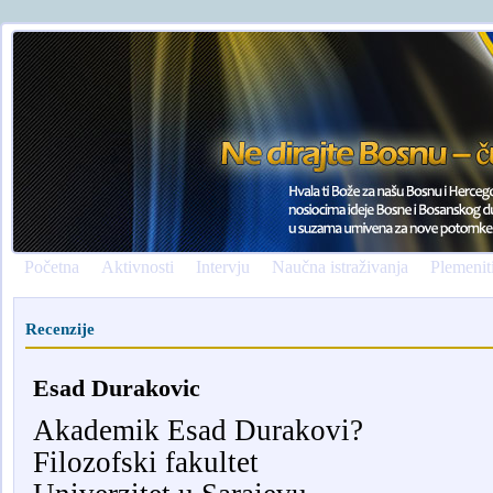
Početna
Aktivnosti
Intervju
Naučna istraživanja
Plemenit
Recenzije
Esad Durakovic
Akademik Esad Durakovi?
Filozofski fakultet