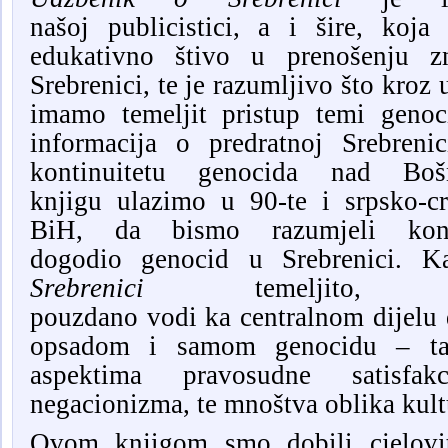
našoj
publicistici, a i šire, koj
edukativno štivo u prenošenju 
Srebrenici, te je razumljivo što kroz
imamo temeljit pristup temi
genoc
informacija o predratnoj Srebreni
kontinuitetu genocida nad Bo
knjigu
ulazimo u 90-te i srpsko
-
c
BiH, da bismo razumjeli ko
dogodio
g
enocid u Srebrenici.
Ka
Srebrenici
temeljito
, a
pouzdano
vod
i
ka
centralnom dijelu
opsadom i samom genocidu
–
ta
aspektima pravosudne satisfak
nega
cionizma, te mno
štva oblika kult
Ovom knjigom smo dobili cjelov