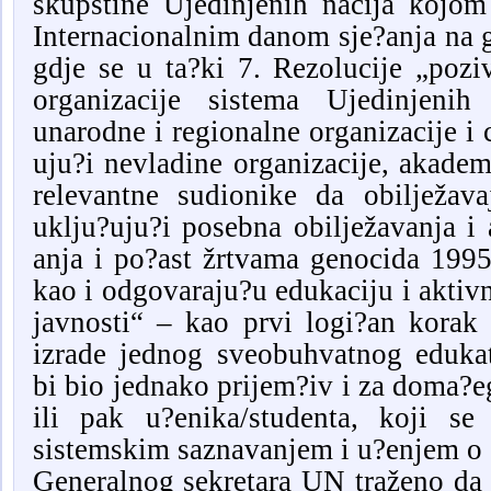
skupštine Ujedinjenih nacija kojom 
Inte
rnacionalnim danom sje?anja na
gdje se u ta?ki 7. Rezolucije „pozi
organizacije sistema Ujedinjeni
unarodne i regionalne organizacije i 
uju?i nevladine organizacije, akadems
relevantne sudionike da obilježav
uklju?uju?i posebna obilježavanja i 
anja i po?ast žrtvama genocida 1995
kao i odgovaraju?u edukaciju i aktivn
javnosti“ – kao prvi logi?an korak
izrade jednog sveo
b
uhvatnog eduka
bi bio jednako prijem?iv i za doma?eg 
ili pak u?enika/studenta, koji se
sistemskim saznavanjem i u?enjem o 
G
eneralnog sekretara
UN traženo
d