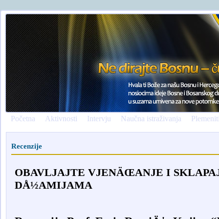
Početna
Aktivnosti
Intervju
Naučna istraživanja
Plemenit
Recenzije
OBAVLJAJTE VJENÄŒANJE I SKLAPA
DÅ½AMIJAMA