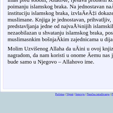
poimanju islamskog braka. Na jednostavan naÄ
instituciju islamskog braka, izvlaÄeÄ‡i doka
muslimane. Knjiga je jednostavan, prihvatljiv, Ä
predstavljanja jedne od najvaÅ¾nijih islamskih
nezaobilazan u shvatanju islamskog braka, po
muslimasnkim bošnjaÄkim zajednicama u dija
Molim Uzvišenog Allaha da uÄini u ovoj knjizi
nagradom, da nam koristi u onome Äemu nas j
bude samo u Njegovo – Allahovo ime.
Osmrtnice
Početna
|
Vijesti
|
Intervju
|
Naučna istraživanja
|
P