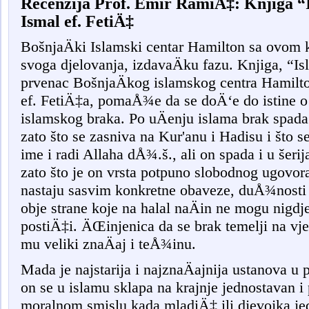
R
ecenzija Prof. Emir RamiÄ‡
: Knjiga “
Ismal ef. Feti
Ä‡
BošnjaÄki Islamski centar Hamilton sa ovom 
svoga djelovanja, izdavaÄku fazu. Knjiga, “Is
prvenac BošnjaÄkog islamskog centra
Hamilt
ef. FetiÄ‡a, pomaÅ¾e da se doÄ‘e do istine o 
islamskog braka. Po uÄenju islama brak spada 
zato što se zasniva na Kur'anu i Hadisu i što se
ime i radi Allaha dÅ¾.š., ali on spada i u šeri
zato što je on vrsta potpuno slobodnog ugovor
nastaju sasvim konkretne obaveze, duÅ¾nosti al
obje strane koje na halal naÄin ne mogu nigdj
postiÄ‡i. ÄŒinjenica da se brak temelji na vj
mu veliki znaÄaj i teÅ¾inu.
Mada je najstarija i najznaÄajnija ustanova u 
on se u islamu sklapa na krajnje jednostavan i 
moralnom smislu kada mladiÄ‡ ili djevojka je