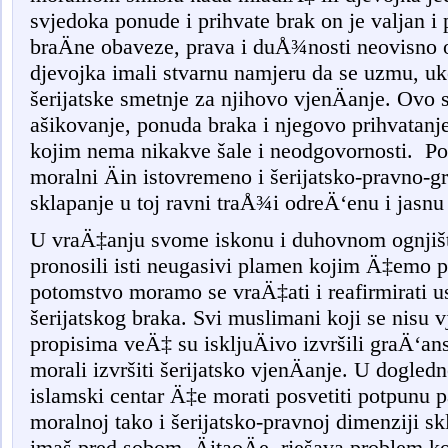
svjedoka ponude i prihvate brak on je valjan i 
braÄne obaveze, prava i duÅ¾nosti neovisno o
djevojka imali stvarnu namjeru da se uzmu, uk
šerijatske smetnje za njihovo vjenÄanje. Ovo
ašikovanje, ponuda braka i njegovo prihvatanje
kojim nema nikakve šale i neodgovornosti.
Po
moralni Äin istovremeno i šerijatsko-pravno-g
sklapanje u toj ravni traÅ¾i odreÄ‘enu i jasnu
U vraÄ‡anju svome iskonu i duhovnom ognjištu 
pronosili isti neugasivi plamen kojim Ä‡emo pr
potomstvo moramo se vraÄ‡ati i reafirmirati u
šerijatskog braka. Svi muslimani koji se nisu v
propisima veÄ‡ su iskljuÄivo izvršili graÄ‘ans
morali izvršiti šerijatsko vjenÄanje. U dogled
islamski centar
Ä‡e morati posvetiti potpunu 
moralnoj tako i šerijatsko-pravnoj dimenziji sk
ima
š
pred sobom, ÄitaoÄe, rješava problem ko